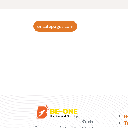
onsalepages.com
H
รับทำ
T