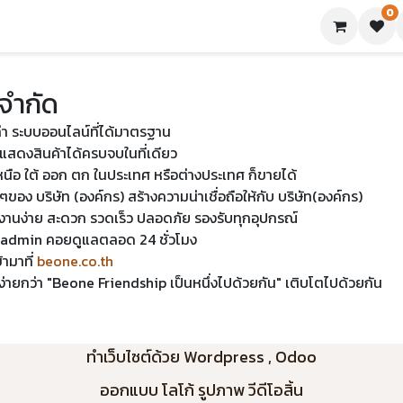
0
ย่างเทมเพลต
บทความ
ขอใบเสนอราคา
ติดต่อเรา
 จำกัด
เก่า ระบบออนไลน์ที่ได้มาตรฐาน
แสดงสินค้าได้ครบจบในที่เดียว
จะเหนือ ใต้ ออก ตก ในประเทศ หรือต่างประเทศ ก็ขายได้
อง บริษัท (องค์กร) สร้างความน่าเชื่อถือให้กับ บริษัท(องค์กร)
งานง่าย สะดวก รวดเร็ว ปลอดภัย รองรับทุกอุปกรณ์
มี admin คอยดูแลตลอด 24 ชั่วโมง
้ามาที่
beone.co.th
องที่ง่ายกว่า "Beone Friendship เป็นหนึ่งไปด้วยกัน" เติบโตไปด้วยกัน
ทำเว็บไซต์ด้วย Wordpress , Odoo
ออกแบบ โลโก้ รูปภาพ วีดีโอสิ้น