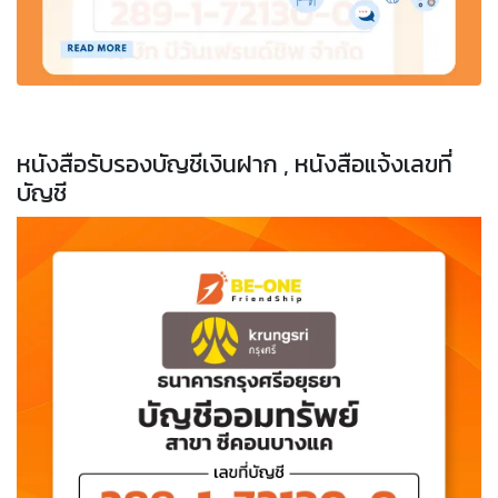
หนังสือรับรองบัญชีเงินฝาก , หนังสือแจ้งเลขที่
บัญชี